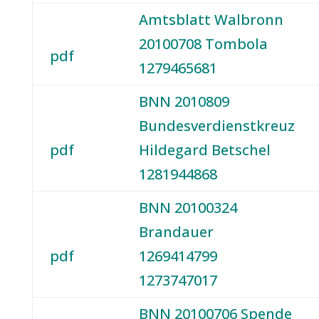
Amtsblatt Walbronn
20100708 Tombola
pdf
1279465681
BNN 2010809
Bundesverdienstkreuz
pdf
Hildegard Betschel
1281944868
BNN 20100324
Brandauer
pdf
1269414799
1273747017
BNN 20100706 Spende