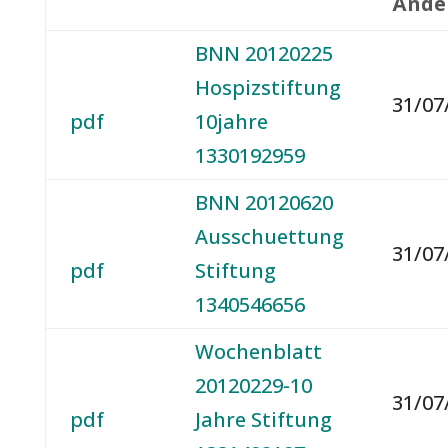
Ände
BNN 20120225
Hospizstiftung
31/07
pdf
10jahre
1330192959
BNN 20120620
Ausschuettung
31/07
pdf
Stiftung
1340546656
Wochenblatt
20120229-10
31/07
pdf
Jahre Stiftung