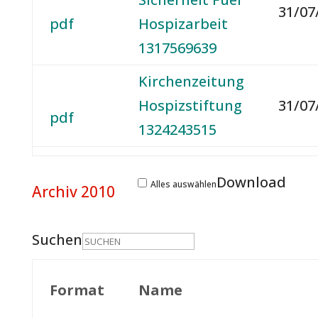
31/07
pdf
Hospizarbeit
1317569639
Kirchenzeitung
Hospizstiftung
31/07
pdf
1324243515
Download
Alles auswählen
Archiv 2010
Suchen
Format
Name