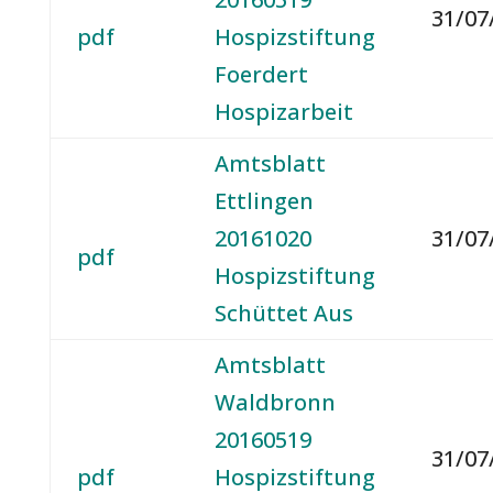
31/07
pdf
Hospizstiftung
Foerdert
Hospizarbeit
Amtsblatt
Ettlingen
20161020
31/07
pdf
Hospizstiftung
Schüttet Aus
Amtsblatt
Waldbronn
20160519
31/07
pdf
Hospizstiftung