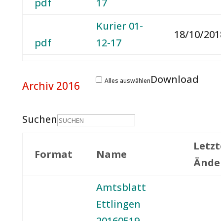
pdf
17
Kurier 01-
18/10/201
pdf
12-17
Download
Alles auswählen
Archiv 2016
Suchen
Letzt
Format
Name
Ände
Amtsblatt
Ettlingen
20160519