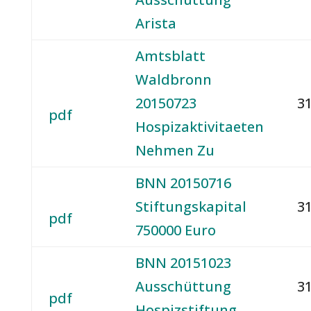
Arista
Amtsblatt
Waldbronn
20150723
31
pdf
Hospizaktivitaeten
Nehmen Zu
BNN 20150716
Stiftungskapital
31
pdf
750000 Euro
BNN 20151023
Ausschüttung
31
pdf
Hospizstiftung