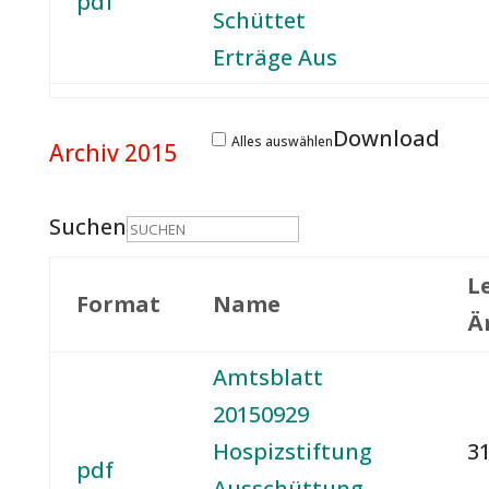
pdf
Schüttet
Erträge Aus
Download
Alles auswählen
Archiv 2015
Suchen
L
Format
Name
Ä
Amtsblatt
20150929
Hospizstiftung
31
pdf
Ausschüttung