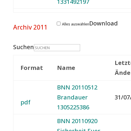
1331492197
Download
Alles auswählen
Archiv 2011
Suchen
Letzt
Format
Name
Ände
BNN 20110512
Brandauer
31/07
pdf
1305225386
BNN 20110920
Sicherheit Fuer