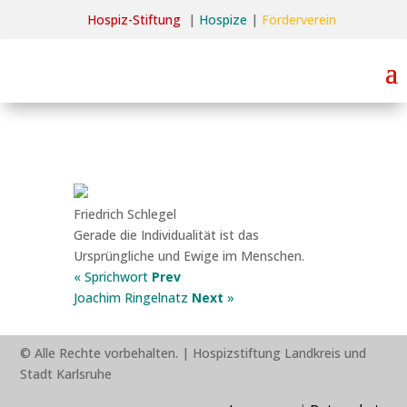
Hospiz-Stiftun
g
|
Hospize
|
Förderverein
Friedrich Schlegel
Gerade die Individualität ist das
Ursprüngliche und Ewige im Menschen.
« Sprichwort
Prev
Joachim Ringelnatz
Next
»
© Alle Rechte vorbehalten. |
Hospizstiftung Landkreis und
Stadt Karlsruhe