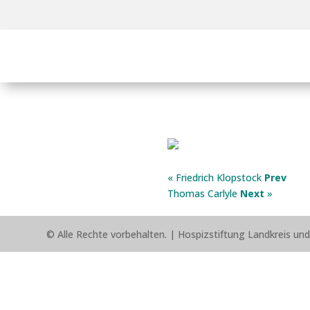
« Friedrich Klopstock
Prev
Thomas Carlyle
Next
»
© Alle Rechte vorbehalten. |
Hospizstiftung Landkreis un