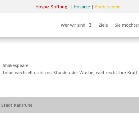
Hospiz-Stiftun
g
|
Hospize
|
Förderverein
Wer wir sind
Ziele
Sie möchten
Shakespeare
Liebe wechselt nicht mit Stunde oder Woche, weit reicht ihre Kraft
d Stadt Karlsruhe