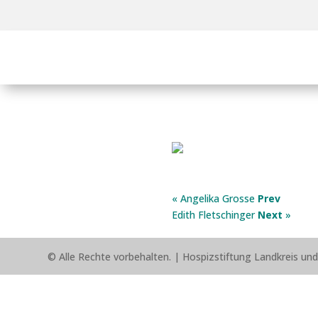
« Angelika Grosse
Prev
Edith Fletschinger
Next
»
© Alle Rechte vorbehalten. |
Hospizstiftung Landkreis un