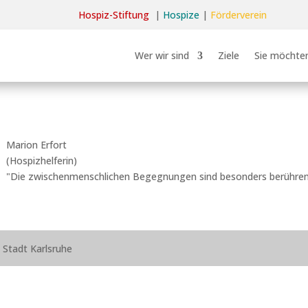
Hospiz-Stiftun
g
|
Hospize
|
Förderverein
Wer wir sind
Ziele
Sie möchten
Marion Erfort
(Hospizhelferin)
"Die zwischenmenschlichen Begegnungen sind besonders berühren
d Stadt Karlsruhe